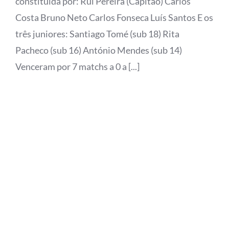
constituída por: Rui Pereira (Capitão) Carlos
Costa Bruno Neto Carlos Fonseca Luís Santos E os
três juniores: Santiago Tomé (sub 18) Rita
Pacheco (sub 16) António Mendes (sub 14)
Venceram por 7 matchs a 0 a [...]