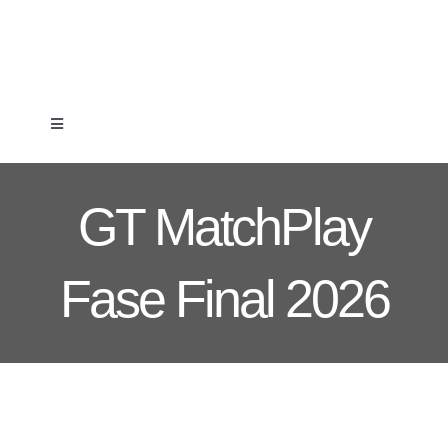
Skip
to
content
Toggle
Navigation
Clube
GT MatchPlay
Formação
Fase Final 2026
Associados
Competição