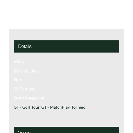
Details
Start:
21 September
End:
31 October
Event Categories:
GT - Golf Tour
,
GT - MatchPlay
,
Torneio
Venue