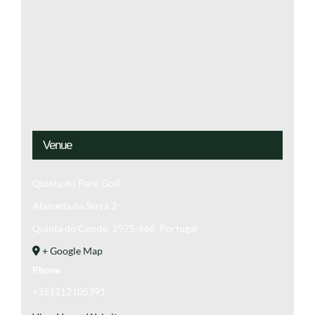
Venue
Quinta do Perú Golf
Alameda da Serra 2
Quinta do Conde
,
2975-666
Portugal
+ Google Map
Phone
+351212105391