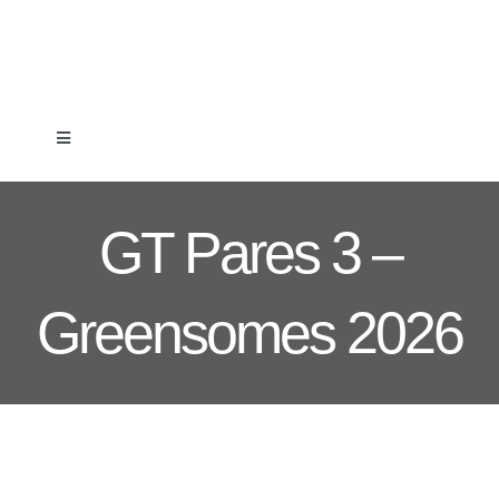
Skip
to
content
Toggle
Navigation
Clube
GT Pares 3 –
Formação
Greensomes 2026
Associados
Competição