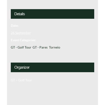
Details
Date:
26 September
Event Categories:
GT - Golf Tour
,
GT - Pares
,
Torneio
Organizer
GT – Golf Tour